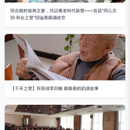
辯合鄉村振興文脈，共話養老時代新聲——首屆“同心共
辯·和合之聲”辯論賽圓滿收官
【千禾之聲】與英雄零距離 聽爺爺奶奶講故事