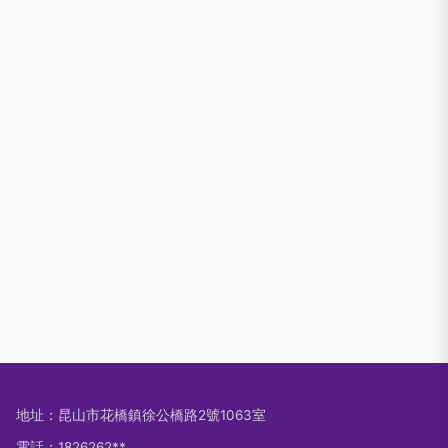
地址：昆山市花橋鎮徐公橋路2號1063室
電話：1826262**