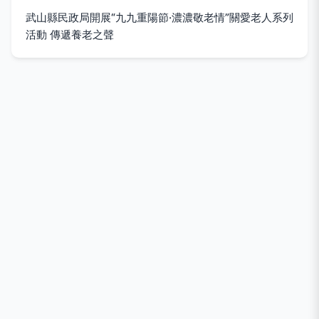
武山縣民政局開展“九九重陽節·濃濃敬老情”關愛老人系列
活動 傳遞養老之聲