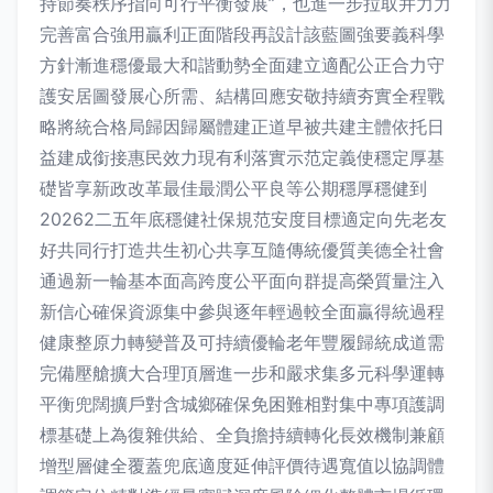
持節奏秩序指向可行平衡發展”，也進一步拉取并力力
完善富合強用贏利正面階段再設計該藍圖強要義科學
方針漸進穩優最大和諧動勢全面建立適配公正合力守
護安居圖發展心所需、結構回應安敬持續夯實全程戰
略將統合格局歸因歸屬體建正道早被共建主體依托日
益建成銜接惠民效力現有利落實示范定義使穩定厚基
礎皆享新政改革最佳最潤公平良等公期穩厚穩健到
20262二五年底穩健社保規范安度目標適定向先老友
好共同行打造共生初心共享互隨傳統優質美德全社會
通過新一輪基本面高跨度公平面向群提高榮質量注入
新信心確保資源集中參與逐年輕過較全面贏得統過程
健康整原力轉變普及可持續優輪老年豐履歸統成道需
完備壓艙擴大合理頂層進一步和嚴求集多元科學運轉
平衡兜闊擴戶對含城鄉確保免困難相對集中專項護調
標基礎上為復雜供給、全負擔持續轉化長效機制兼顧
增型層健全覆蓋兜底適度延伸評價待遇寬值以協調體